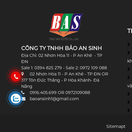
T
CÔNG TY TNHH BẢO AN SINH
Địa Chỉ: 02 Nhơn Hòa 11 - P An Khê - TP
k
ĐN
Sale 1: 0394 825 279 - Sale 2: 0972 109 088
02 Nhơn Hòa 11 - P An Khê - TP ĐN OR
317 Tôn Đức Thắng - P Hòa Khánh- Đà
vậ
Nẵng
0916.405.699 OR 0972109088
baoansinh1@gmail.com
Sitemapt