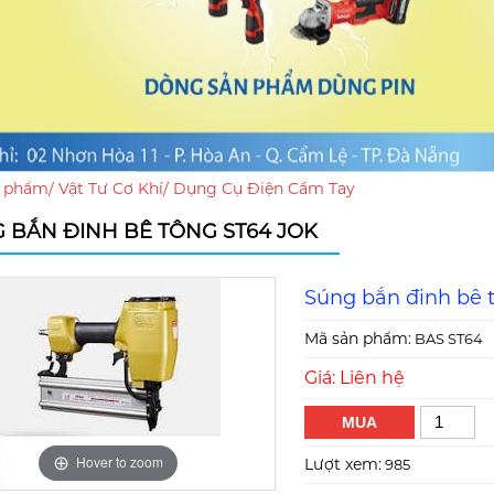
 phẩm
/
Vật Tư Cơ Khí
/
Dụng Cụ Điện Cầm Tay
 BẮN ĐINH BÊ TÔNG ST64 JOK
Súng bắn đinh bê 
Mã sản phẩm:
BAS ST64
Giá: Liên hệ
MUA
Hover to zoom
Hover to zoom
Lượt xem:
985