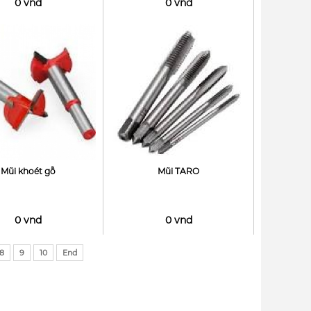
0 vnd
0 vnd
Mũi khoét gỗ
Mũi TARO
0 vnd
0 vnd
8
9
10
End