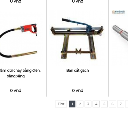
0 vnd
0 vnd
ầm dùi chạy bằng điện,
Bàn cắt gạch
bằng xăng
0 vnd
0 vnd
First
1
2
3
4
5
6
7