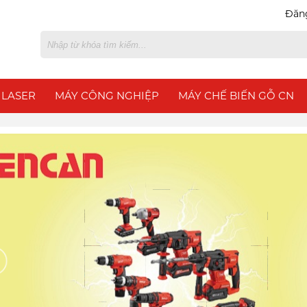
Đăn
 LASER
MÁY CÔNG NGHIỆP
MÁY CHẾ BIẾN GỖ CN