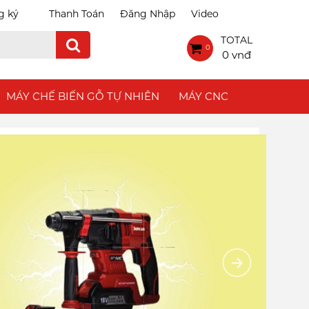
g ký
Thanh Toán
Đăng Nhập
Video
TOTAL
0
0 vnđ
MÁY CHẾ BIẾN GỖ TỰ NHIÊN
MÁY CNC