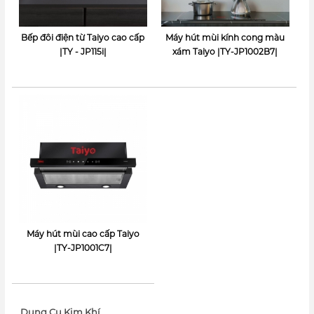
Bếp đôi điện từ Taiyo cao cấp
Máy hút mùi kính cong màu
|TY - JP115i|
xám Taiyo |TY-JP1002B7|
Máy hút mùi cao cấp Taiyo
|TY-JP1001C7|
Dụng Cụ Kim Khí