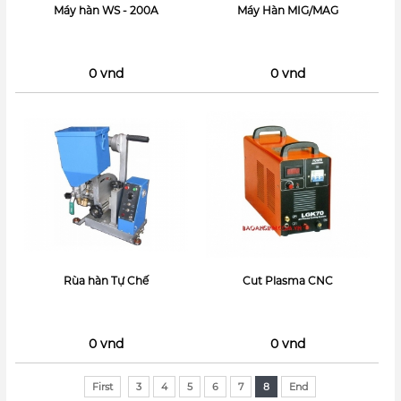
Máy hàn WS - 200A
Máy Hàn MIG/MAG
0 vnd
0 vnd
Rùa hàn Tự Chế
Cut Plasma CNC
0 vnd
0 vnd
First
3
4
5
6
7
8
End