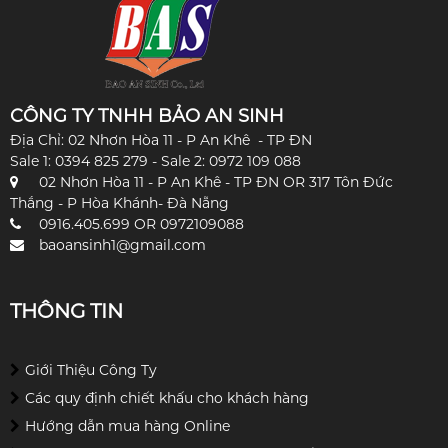
CÔNG TY TNHH BẢO AN SINH
Địa Chỉ: 02 Nhơn Hòa 11 - P An Khê - TP ĐN
Sale 1: 0394 825 279 - Sale 2: 0972 109 088
02 Nhơn Hòa 11 - P An Khê - TP ĐN OR 317 Tôn Đức
Thắng - P Hòa Khánh- Đà Nẵng
0916.405.699 OR 0972109088
baoansinh1@gmail.com
THÔNG TIN
Giới Thiệu Công Ty
Các quy định chiết khấu cho khách hàng
Hướng dẫn mua hàng Online