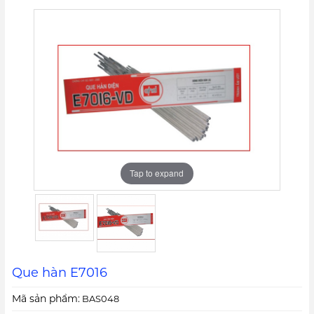
Tap to expand
Tap to expand
Que hàn E7016
Mã sản phẩm:
BAS048