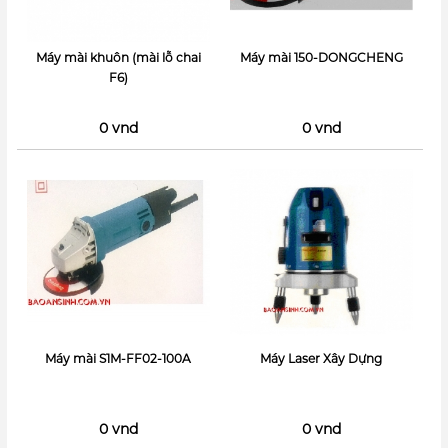
Máy mài khuôn (mài lỗ chai
Máy mài 150-DONGCHENG
F6)
0 vnd
0 vnd
Máy mài S1M-FF02-100A
Máy Laser Xây Dựng
0 vnd
0 vnd