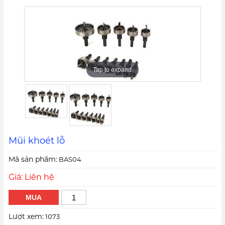
Tap to expand
Tap to expand
Mũi khoét lỗ
Mã sản phẩm:
BAS04
Giá: Liên hệ
MUA
Lượt xem:
1073