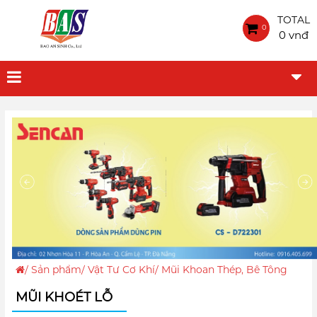
TOTAL
0
0 vnđ
/
Sản phẩm
/
Vật Tư Cơ Khí
/
Mũi Khoan Thép, Bê Tông
MŨI KHOÉT LỖ