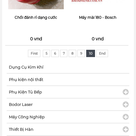
Chổi đánh rỉ dạng cước
Máy mài 180 - Bosch
0 vnd
0 vnd
First
5
6
7
8
9
10
End
Dụng Cụ Kim Khí
Phụ kiện nội thất
Phụ Kiện Tủ Bếp
Bodor Laser
Máy Công Nghiệp
Thiết Bị Hàn