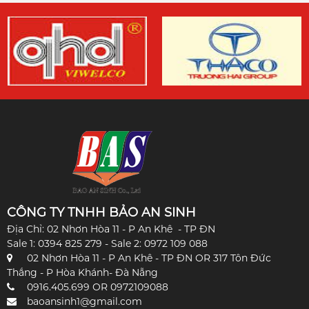
CÔNG TY TNHH BẢO AN SINH
Địa Chỉ: 02 Nhơn Hòa 11 - P An Khê - TP ĐN
Sale 1: 0394 825 279 - Sale 2: 0972 109 088
02 Nhơn Hòa 11 - P An Khê - TP ĐN OR 317 Tôn Đức
Thắng - P Hòa Khánh- Đà Nẵng
0916.405.699 OR 0972109088
baoansinh1@gmail.com