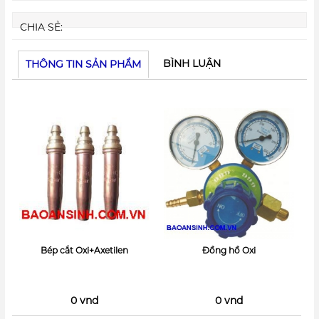
CHIA SẺ:
BÌNH LUẬN
THÔNG TIN SẢN PHẨM
Bép cắt Oxi+Axetilen
Đồng hồ Oxi
0 vnd
0 vnd