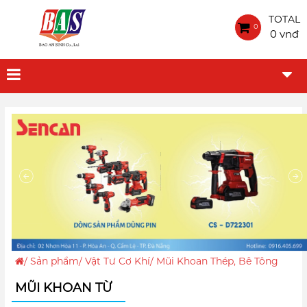
TOTAL
0
0 vnđ
/
Sản phẩm
/
Vật Tư Cơ Khí
/
Mũi Khoan Thép, Bê Tông
MŨI KHOAN TỪ