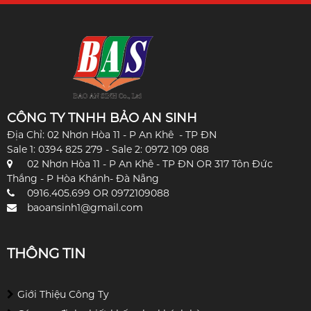
CÔNG TY TNHH BẢO AN SINH
Địa Chỉ: 02 Nhơn Hòa 11 - P An Khê - TP ĐN
Sale 1: 0394 825 279 - Sale 2: 0972 109 088
02 Nhơn Hòa 11 - P An Khê - TP ĐN OR 317 Tôn Đức
Thắng - P Hòa Khánh- Đà Nẵng
0916.405.699 OR 0972109088
baoansinh1@gmail.com
THÔNG TIN
Giới Thiệu Công Ty