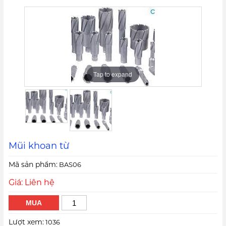
Tap to expand
Tap to expand
Mũi khoan từ
Mã sản phẩm:
BAS06
Giá: Liên hệ
MUA
Lượt xem:
1036