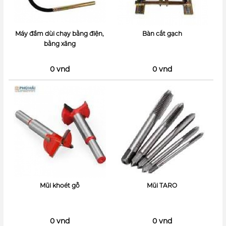
Máy đầm dùi chạy bằng điện,
Bàn cắt gạch
bằng xăng
0 vnd
0 vnd
Mũi khoét gỗ
Mũi TARO
0 vnd
0 vnd