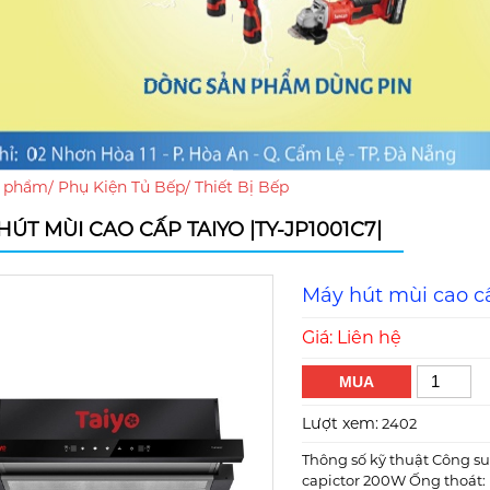
 phẩm
/
Phụ Kiện Tủ Bếp
/
Thiết Bị Bếp
HÚT MÙI CAO CẤP TAIYO |TY-JP1001C7|
Máy hút mùi cao cấ
Giá: Liên hệ
MUA
Lượt xem:
2402
Thông số kỹ thuật Công s
capictor 200W Ống thoát