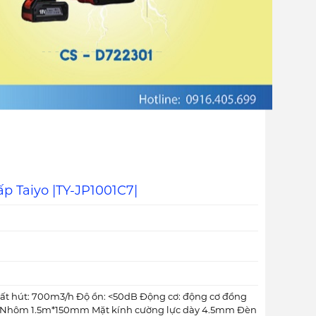
p Taiyo |TY-JP1001C7|
uất hút: 700m3/h Độ ồn: <50dB Động cơ: động cơ đồng
: Nhôm 1.5m*150mm Mặt kính cường lực dày 4.5mm Đèn