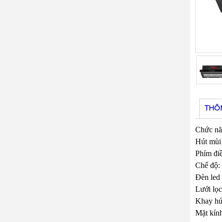
THÔ
Chức nă
Hút mùi
Phím điề
Chế độ: 
Đèn led 
Lưới lọc
Khay hứn
Mặt kính