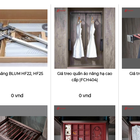
nâng BLUM HF22, HF25
Giá treo quần áo nâng hạ cao
Giá t
cấp |FCH404|
0 vnd
0 vnd