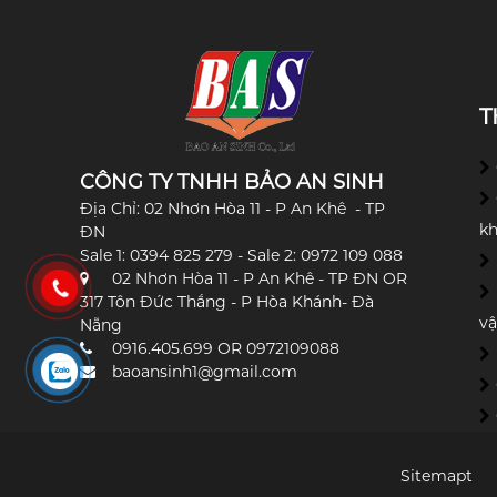
T
CÔNG TY TNHH BẢO AN SINH
Địa Chỉ: 02 Nhơn Hòa 11 - P An Khê - TP
k
ĐN
Sale 1: 0394 825 279 - Sale 2: 0972 109 088
02 Nhơn Hòa 11 - P An Khê - TP ĐN OR
317 Tôn Đức Thắng - P Hòa Khánh- Đà
vậ
Nẵng
0916.405.699 OR 0972109088
baoansinh1@gmail.com
Sitemapt