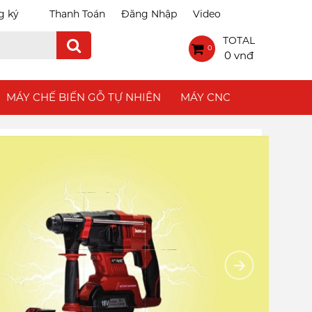
g ký
Thanh Toán
Đăng Nhập
Video
TOTAL
0
0 vnđ
MÁY CHẾ BIẾN GỖ TỰ NHIÊN
MÁY CNC