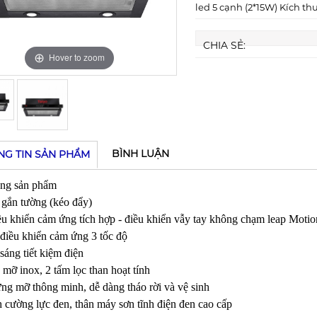
led 5 cạnh (2*15W) Kích th
CHIA SẺ:
Hover to zoom
Hover to zoom
BÌNH LUẬN
NG TIN SẢN PHẨM
ng sản phẩm
 gắn tường (kéo đẩy)
u khiển cảm ứng tích hợp - điều khiển vẫy tay không chạm leap Motio
điều khiển cảm ứng 3 tốc độ
sáng tiết kiệm điện
 mỡ inox, 2 tấm lọc than hoạt tính
g mỡ thông minh, dễ dàng tháo rời và vệ sinh
 cường lực đen, thân máy sơn tĩnh điện đen cao cấp