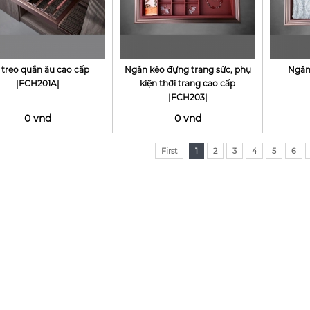
 treo quần âu cao cấp
Ngăn kéo đựng trang sức, phụ
Ngăn
|FCH201A|
kiện thời trang cao cấp
|FCH203|
0 vnd
0 vnd
First
1
2
3
4
5
6