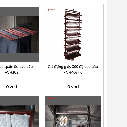
reo quần âu cao cấp
Giá đựng giày 360 độ cao cấp
|FCH303|
|FCH403-10|
0 vnd
0 vnd