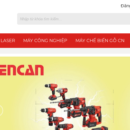
Đăn
 LASER
MÁY CÔNG NGHIỆP
MÁY CHẾ BIẾN GỖ CN