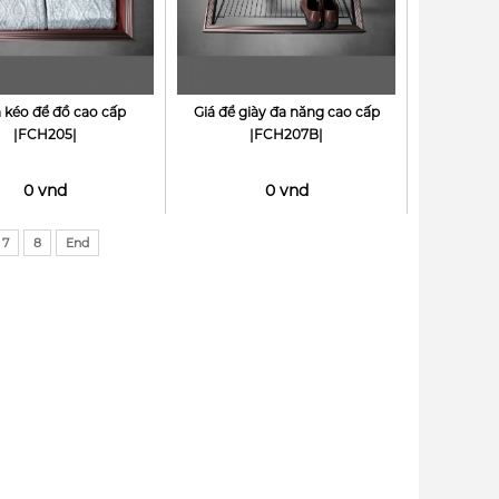
 kéo để đồ cao cấp
Giá để giày đa năng cao cấp
|FCH205|
|FCH207B|
0 vnd
0 vnd
7
8
End