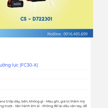
ường lực |FC30-X|
no 5 lớp dày, bền, không gỉ - Màu ghi, giá trị thẩm mỹ
ng trượt - Vận hành êm ái - Không để lại dấu vân tay, dễ