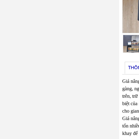
THÔ
Giá nâng
gàng, ng
trên, tr
biệt của
cho gian
Giá nâng
tốn nhiề
khay để 