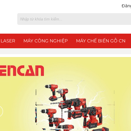
Đăn
 LASER
MÁY CÔNG NGHIỆP
MÁY CHẾ BIẾN GỖ CN