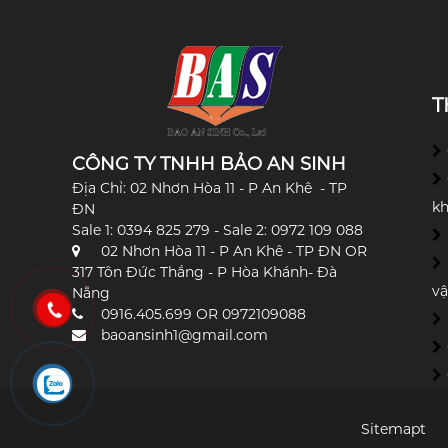
T
CÔNG TY TNHH BẢO AN SINH
Địa Chỉ: 02 Nhơn Hòa 11 - P An Khê - TP
k
ĐN
Sale 1: 0394 825 279 - Sale 2: 0972 109 088
02 Nhơn Hòa 11 - P An Khê - TP ĐN OR
317 Tôn Đức Thắng - P Hòa Khánh- Đà
vậ
Nẵng
0916.405.699 OR 0972109088
baoansinh1@gmail.com
Sitemapt