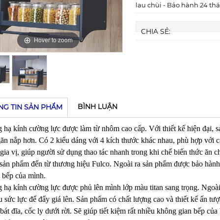
lau chùi - Bảo hành 24 th
CHIA SẺ:
Hover to zoom
Hover to zoom
BÌNH LUẬN
NG TIN SẢN PHẨM
 hạ kính cường lực được làm từ nhôm cao cấp. Với thiết kế hiện đại, 
ăn nắp hơn. Có 2 kiểu dáng với 4 kích thước khác nhau, phù hợp với c
ữ gia vị, giúp người sử dụng thao tác nhanh trong khi chế biến thức ăn c
 sản phẩm đến từ thương hiệu Fulco. Ngoài ra sản phẩm được bảo hành
 bếp của mình.
 hạ kính cường lực được phủ lên mình lớp màu titan sang trọng. Ngoài 
u sức lực để đẩy giá lên. Sản phẩm có chất lượng cao và thiết kế ấn tư
bát đĩa, cốc ly dưới rời. Sẽ giúp tiết kiệm rất nhiều không gian bếp của