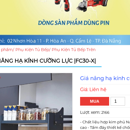
 phẩm
/
Phụ Kiện Tủ Bếp
/
Phụ Kiện Tủ Bếp Trên
NÂNG HẠ KÍNH CƯỜNG LỰC |FC30-X|
Giá nâng hạ kính c
Giá: Liên hệ
MUA
Lượt xem:
2166
- Chất liệu hợp kim phủ Na
cao - Tấm đáy thiết kế chố