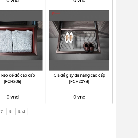
0 vnd
0 vnd
 kéo để đồ cao cấp
Giá để giày đa năng cao cấp
|FCH205|
|FCH207B|
0 vnd
0 vnd
7
8
End