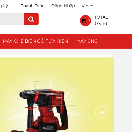
g ký
Thanh Toán
Đăng Nhập
Video
TOTAL
0
0 vnđ
MÁY CHẾ BIẾN GỖ TỰ NHIÊN
MÁY CNC