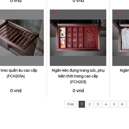
0 vnd
0 vnd
 treo quần âu cao cấp
Ngăn kéo đựng trang sức, phụ
Ngăn
|FCH201A|
kiện thời trang cao cấp
|FCH203|
0 vnd
0 vnd
First
1
2
3
4
5
6