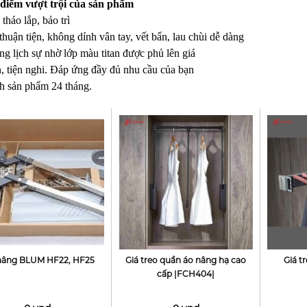
điểm vượt trội của sản phẩm
tháo lắp, bảo trì
thuận tiện, không dính vân tay, vết bẩn, lau chùi dễ dàng
ng lịch sự nhờ lớp màu titan được phủ lên giá
 tiện nghi. Đáp ứng đầy đủ nhu cầu của bạn
h sản phẩm 24 tháng.
nâng BLUM HF22, HF25
Giá treo quần áo nâng hạ cao
Giá t
cấp |FCH404|